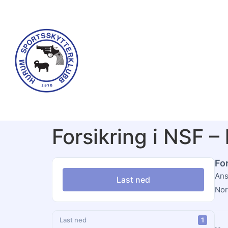
Forsikring i NSF –
For
Ans
Last ned
Nor
Last ned
1