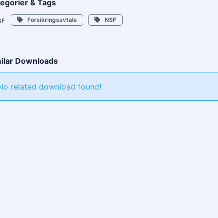
egorier & Tags
Forsikringsavtale
NSF
SF
ilar Downloads
No related download found!