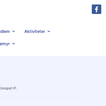
dlem
Aktiviteter
lemyr
lskapet IF.