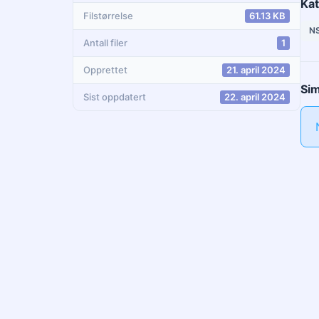
Kat
Filstørrelse
61.13 KB
N
Antall filer
1
Opprettet
21. april 2024
Sim
Sist oppdatert
22. april 2024