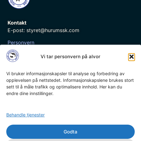
Kontakt
E-post: styret@hurumssk.com
Personvern
Cookie-erklæring
Vi tar personvern på alvor
Vi bruker informasjonskapsler til analyse og forbedring av
opplevelsen på nettstedet. Informasjonskapslene brukes stort
sett til å måle trafikk og optimalisere innhold. Her kan du
Fakturaadresse
endre dine innstillinger.
Hurum Sportsskytterklubb
Postboks 41, 3476 Sætre
Behandle tjenester
Org.nr:
998 100 674
Godta