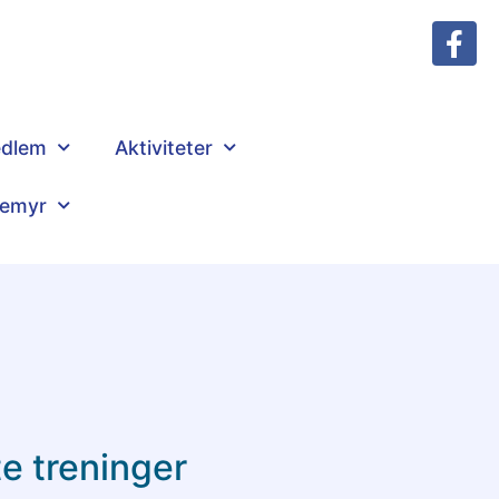
dlem
Aktiviteter
lemyr
te treninger