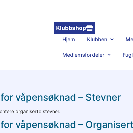
Klubbshop
Hjem
Klubben
Me
Medlemsfordeler
Fug
gg for våpensøknad – Stevner
mentere organiserte stevner.
g for våpensøknad – Organiser